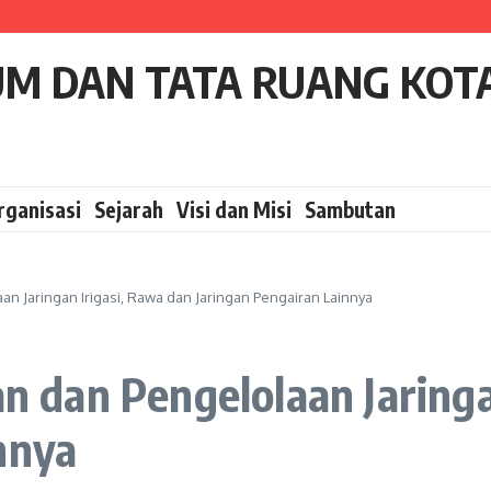
DRAINASE UTAMA DI SEKITAR KANTOR DINAS PUTR KOTA TANJUNGBALAI
gbalai 2023
UM DAN TATA RUANG KOT
rganisasi
Sejarah
Visi dan Misi
Sambutan
Jaringan Irigasi, Rawa dan Jaringan Pengairan Lainnya
dan Pengelolaan Jaringan
nnya