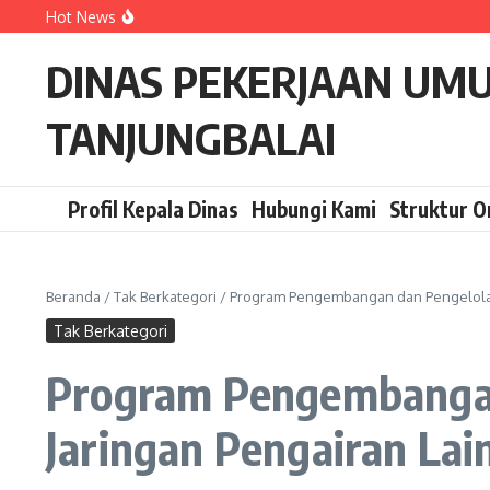
Lewati ke konten
Hot News
KEGIATAN PEMBERSIHAN DAN PENGERUKAN SALURAN 
PERSETUJUAN BANGUNAN GEDUNG
Rehabilitasi Paviliun PRSU Milik Pemerintah Kota Tanjun
DINAS PEKERJAAN UM
TANJUNGBALAI
Profil Kepala Dinas
Hubungi Kami
Struktur O
Beranda
/
Tak Berkategori
/
Program Pengembangan dan Pengelolaan 
Tak Berkategori
Program Pengembangan 
Jaringan Pengairan Lai