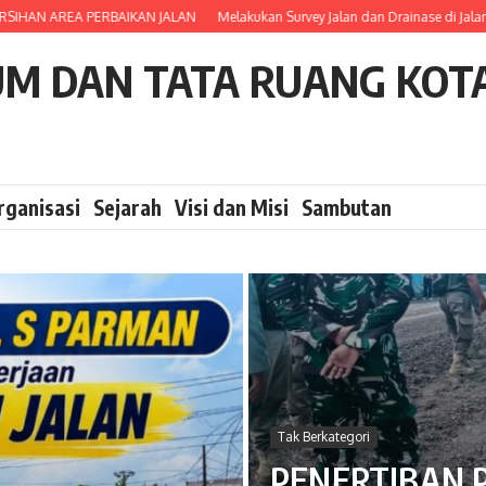
AN AREA PERBAIKAN JALAN
Melakukan Survey Jalan dan Drainase di Jalan M
UM DAN TATA RUANG KOT
rganisasi
Sejarah
Visi dan Misi
Sambutan
Tak Berkategori
PENERTIBAN P