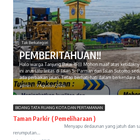
Tak Berkategori
PEMBERITAHUAN!!
Halo warga Tanjung Balai 👋🏻 Mohon maaf atas ketidakn
ini arus lalu lintas di Jalan S. Parman dan Jalan Sutomo s
ada perbaikan jalan. Tetap berhati-hati dalam berkendara 
admin
9 Agustus 2026
BIDANG TATA RUANG KOTA DAN PERTAMANAN
Taman Parkir ( Pemeliharaan )
Menyapu dedaunan yang jatuh dan sampah masyarakat
rerumputan...