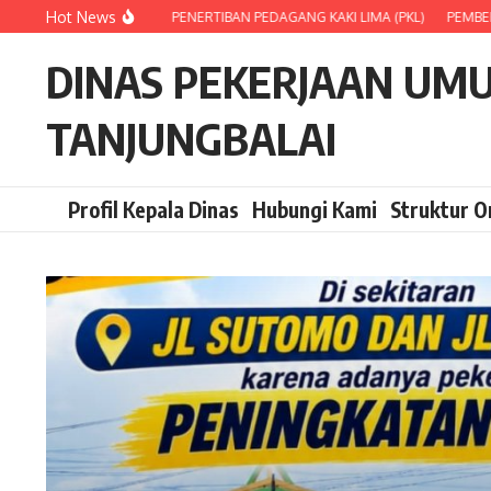
Lewati ke konten
Hot News
PEMBERITAHUAN!!
PENERTIBAN PEDAGANG KAKI LIMA (PKL)
PEMBERSIH
DINAS PEKERJAAN UM
TANJUNGBALAI
Profil Kepala Dinas
Hubungi Kami
Struktur O