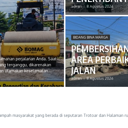
admin
8 Agustus 2026
BIDANG BINA MARGA
PEMBERSIHA
AREA PERBAI
yamanan perjalanan Anda. Saat
edang terganggu, dikarenakan
JALAN
dan utamakan keselamatan...
admin
8 Agustus 2026
 yang berada di seputaran Trotoar dan Halaman rumput Ta