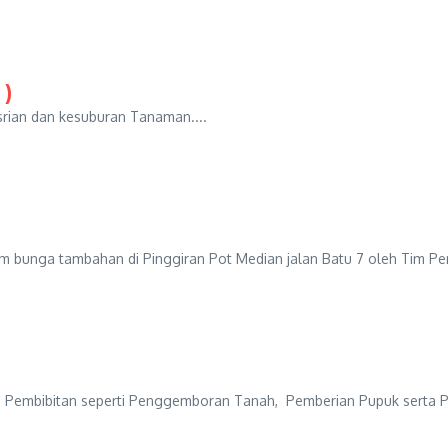
 )
ian dan kesuburan Tanaman....
ga tambahan di Pinggiran Pot Median jalan Batu 7 oleh Tim Pembibi
bitan seperti Penggemboran Tanah, Pemberian Pupuk serta Pen