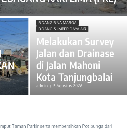
BIDANG BINA MARGA
BIDANG SUMBER DAYA AIR
Melakukan Survey
N
Jalan dan Drainase
KAN
di Jalan Mahoni
Kota Tanjungbalai
admin
5 Agustus 2026
man Parkir serta membersihkan Pot bunga dari