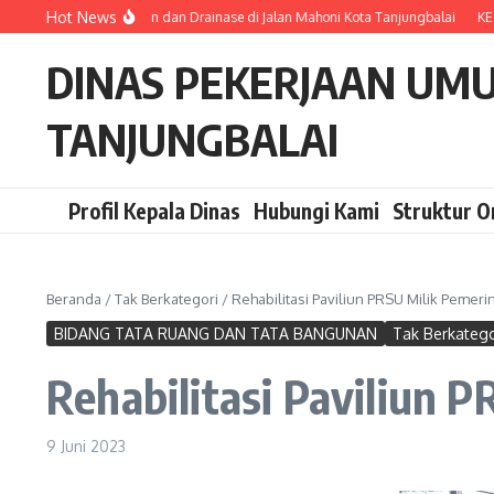
Lewati ke konten
Hot News
Melakukan Survey Jalan dan Drainase di Jalan Mahoni Kota Tanjungbalai
KEG
DINAS PEKERJAAN UM
TANJUNGBALAI
Profil Kepala Dinas
Hubungi Kami
Struktur O
Beranda
/
Tak Berkategori
/
Rehabilitasi Paviliun PRSU Milik Pemeri
BIDANG TATA RUANG DAN TATA BANGUNAN
Tak Berkatego
Rehabilitasi Paviliun 
9 Juni 2023